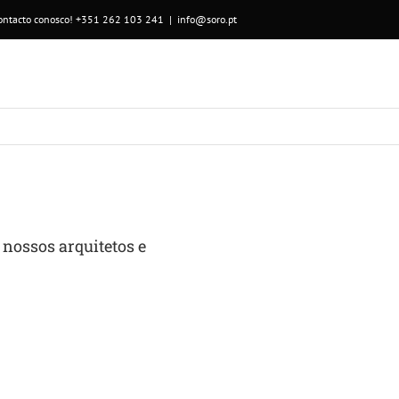
ontacto conosco! +351 262 103 241
|
info@soro.pt
nossos arquitetos e