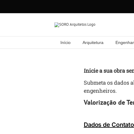
Skip
to
content
Início
Arquitetura
Engenhari
Inicie a sua obra se
Submeta os dados a
engenheiros.
Valorização de Te
Dados de Contat