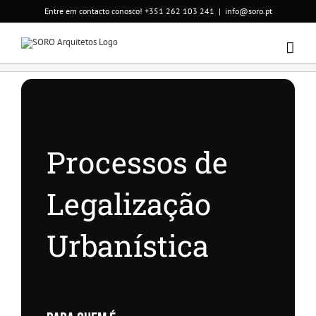
Skip
Entre em contacto conosco! +351 262 103 241
|
info@soro.pt
to
content
Processos de
Legalização
Urbanística